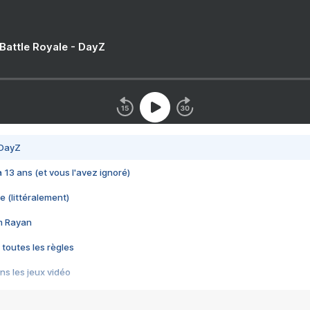
 Battle Royale - DayZ
 DayZ
 a 13 ans (et vous l'avez ignoré)
e (littéralement)
im Rayan
 toutes les règles
s les jeux vidéo
us choquant de Rockstar ? - Le scandale BULLY