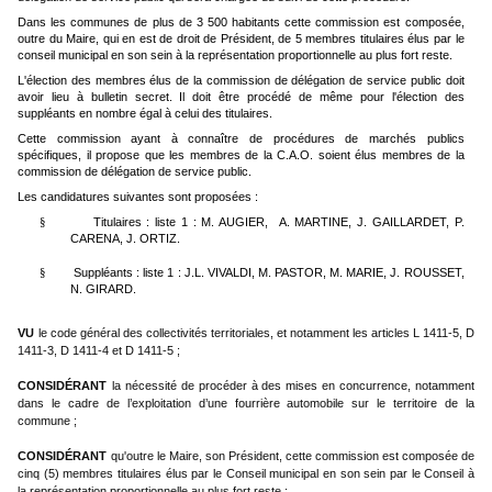
Dans les communes de plus de 3 500 habitants cette commission est composée,
outre du Maire, qui en est de droit de Président, de 5 membres titulaires élus par le
conseil municipal en son sein à la représentation proportionnelle au plus fort reste.
L'élection des membres élus de la commission de délégation de service public doit
avoir lieu à bulletin secret. Il doit être procédé de même pour l'élection des
suppléants en nombre égal à celui des titulaires.
Cette commission ayant à connaître de procédures de marchés publics
spécifiques, il propose que les membres de la C.A.O. soient élus membres de la
commission de délégation de service public.
Les candidatures suivantes sont proposées :
Titulaires : liste 1 : M. AUGIER,
A. MARTINE, J. GAILLARDET, P.
§
CARENA, J. ORTIZ.
Suppléants : liste 1 : J.L. VIVALDI, M. PASTOR, M. MARIE, J. ROUSSET,
§
N. GIRARD.
VU
le code général des collectivités territoriales, et notamment les articles L 1411-5, D
1411-3, D 1411-4 et D 1411-5 ;
CONSIDÉRANT
la nécessité de procéder à des mises en concurrence, notamment
dans le cadre de l’exploitation d’une fourrière automobile sur le territoire de la
commune ;
CONSIDÉRANT
qu'outre le Maire, son Président, cette commission est composée de
cinq (5) membres titulaires élus par le Conseil municipal en son sein par le Conseil à
la représentation proportionnelle au plus fort reste ;