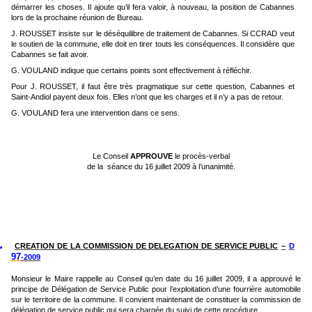
démarrer les choses. Il ajoute qu’il fera valoir, à nouveau, la position de Cabannes
lors de la prochaine réunion de Bureau.
J. ROUSSET insiste sur le déséquilibre de traitement de Cabannes. Si CCRAD veut
le soutien de la commune, elle doit en tirer touts les conséquences. Il considère que
Cabannes se fait avoir.
G. VOULAND indique que certains points sont effectivement à réfléchir.
Pour J. ROUSSET, il faut être très pragmatique sur cette question, Cabannes et
Saint-Andiol payent deux fois. Elles n’ont que les charges et il n’y a pas de retour.
G. VOULAND fera une intervention dans ce sens.
Le Conseil
APPROUVE
le procès-verbal
de la
séance du 16 juillet 2009 à l’unanimité.
.
CREATION DE LA COMMISSION DE DELEGATION DE SERVICE PUBLIC
–
D
97
-2009
Monsieur le Maire rappelle au Conseil qu’en date du 16 juillet 2009, il a approuvé le
principe de Délégation de Service Public pour l’exploitation d’une fourrière automobile
sur le territoire de la commune. Il convient maintenant de constituer la commission de
délégation de service public qui sera chargée du suivi de cette procédure.