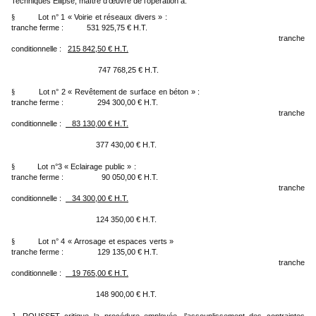
Techniques Ellipse, maître d’œuvre de l’opération à:
Lot n° 1 « Voirie et réseaux divers » :
§
tranche ferme :
531 925,75 € H.T.
tranche
conditionnelle :
215 842,50 € H.T.
747 768,25 € H.T.
Lot n° 2 « Revêtement de surface en béton » :
§
tranche ferme :
294 300,00 € H.T.
tranche
conditionnelle :
83 130,00 € H.T.
377 430,00 € H.T.
Lot n°3 « Eclairage public » :
§
tranche ferme :
90 050,00 € H.T.
tranche
conditionnelle :
34 300,00 € H.T.
124 350,00 € H.T.
Lot n° 4 « Arrosage et espaces verts »
§
tranche ferme :
129 135,00 € H.T.
tranche
conditionnelle :
19 765,00 € H.T.
148 900,00 € H.T.