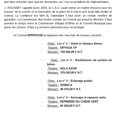
faut faire remonter plus haut les demandes car c’est un problème de réglementation.
J. ROUSSET rappelle qu’en 2004, la C.A.O. avait retenu un maître d’œuvre pour les
travaux de la crèche et la rénovation de la place du 8 mai et qu’il avait fallu résilier le
contrat. La confiance est bien là, cependant il faut avoir un certain nombre de
garanties. La Commission doit rendre compte au Conseil qui prend la décision. Il faut
prendre le temps entre la Commission d’Appel d’Offres et le Conseil Municipal pour
poser les choses. Il faut s’y prendre autrement pour se protéger.
Le Conseil
APPROUVE
la signature des marchés de travaux suivants :
O
bjet :
Lot n° 1 – Voirie et réseaux divers
.
-
Titulaire :
EIFFAGE TP
-
Montant :
720 662,00 € H.T.
-
O
bjet :
Lot n° 2 – Revêtement de surface en
-
béton
.
Titulaire :
SOLS AZUR
-
Montant :
376 043,00 € H.T.
-
O
bjet :
Lot n° 3 – Eclairage public
.
-
Titulaire :
SOBECA
-
Montant :
86 675,00 € H.T.
-
O
bjet :
Lot n° 4 – Arrosage et espaces verts
.
-
Titulaire :
PEPINIERE DU CHENE VERT
-
Montant :
60 265,00 € H.T.
-