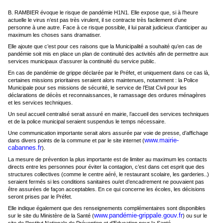
B. RAMBIER évoque le risque de pandémie H1N1. Elle expose que, si à l’heure
actuelle le virus n’est pas très virulent, il se contracte très facilement d’une
personne à une autre. Face à ce risque possible, il lui parait judicieux d’anticiper au
maximum les choses sans dramatiser.
Elle ajoute que c’est pour ces raisons que la Municipalité a souhaité qu’en cas de
pandémie soit mis en place un plan de continuité des activités afin de permettre aux
services municipaux d’assurer la continuité du service public.
En cas de pandémie de grippe déclarée par le Préfet, et uniquement dans ce cas là,
certaines missions prioritaires seraient alors maintenues, notamment : la Police
Municipale pour ses missions de sécurité, le service de l’Etat Civil pour les
déclarations de décès et reconnaissances, le ramassage des ordures ménagères
et les services techniques.
Un seul accueil centralisé serait assuré en mairie, l’accueil des services techniques
et de la police municipal seraient suspendus le temps nécessaire.
Une communication importante serait alors assurée par voie de presse, d’affichage
www.mairie-
dans divers points de la commune et par le site internet (
cabannes.fr
).
La mesure de prévention la plus importante est de limiter au maximum les contacts
directs entre les personnes pour éviter la contagion, c’est dans cet esprit que des
structures collectives (comme le centre aéré, le restaurant scolaire, les garderies..)
seraient fermés si les conditions sanitaires ou/et d’encadrement ne pouvaient pas
être assurées de façon acceptables. En ce qui concerne les écoles, les décisions
seront prises par le Préfet.
Elle indique également que des renseignements complémentaires sont disponibles
www.pandémie-grippale.gouv.fr
sur le site du Ministère de la Santé (
) ou sur le