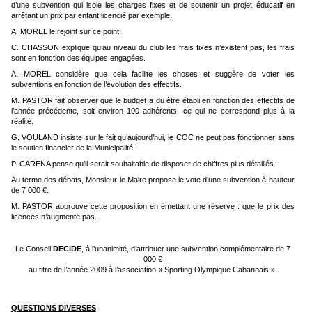
d’une subvention qui isole les charges fixes et de soutenir un projet éducatif en
arrêtant un prix par enfant licencié par exemple.
A. MOREL le rejoint sur ce point.
C. CHASSON explique qu’au niveau du club les frais fixes n’existent pas, les frais
sont en fonction des équipes engagées.
A. MOREL considère que cela facilite les choses et suggère de voter les
subventions en fonction de l’évolution des effectifs.
M. PASTOR fait observer que le budget a du être établi en fonction des effectifs de
l’année précédente, soit environ 100 adhérents, ce qui ne correspond plus à la
réalité.
G. VOULAND insiste sur le fait qu’aujourd’hui, le COC ne peut pas fonctionner sans
le soutien financier de la Municipalité.
P. CARENA pense qu’il serait souhaitable de disposer de chiffres plus détaillés.
Au terme des débats, Monsieur le Maire propose le vote d’une subvention à hauteur
de 7 000 €.
M. PASTOR approuve cette proposition en émettant une réserve : que le prix des
licences n’augmente pas.
Le Conseil
DECIDE
, à l’unanimité, d’attribuer une subvention complémentaire de 7
000 €
au titre de l’année 2009 à l’association « Sporting Olympique Cabannais ».
QUESTIONS DIVERSES