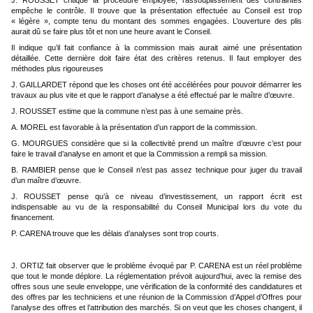
J. ROUSSET critique la procédure employée, l’assouplissement des contraintes
empêche le contrôle. Il trouve que la présentation effectuée au Conseil est trop
« légère », compte tenu du montant des sommes engagées. L’ouverture des plis
aurait dû se faire plus tôt et non une heure avant le Conseil.
Il indique qu’il fait confiance à la commission mais aurait aimé une présentation
détaillée. Cette dernière doit faire état des critères retenus. Il faut employer des
méthodes plus rigoureuses
J. GAILLARDET répond que les choses ont été accélérées pour pouvoir démarrer les
travaux au plus vite et que le rapport d’analyse a été effectué par le maître d’œuvre.
J. ROUSSET estime que la commune n’est pas à une semaine près.
A. MOREL est favorable à la présentation d’un rapport de la commission.
G. MOURGUES considère que si la collectivité prend un maître d’œuvre c’est pour
faire le travail d’analyse en amont et que la Commission a rempli sa mission.
B. RAMBIER pense que le Conseil n’est pas assez technique pour juger du travail
d’un maître d’œuvre.
J. ROUSSET pense qu’à ce niveau d’investissement, un rapport écrit est
indispensable au vu de la responsabilité du Conseil Municipal lors du vote du
financement.
P. CARENA trouve que les délais d’analyses sont trop courts.
J. ORTIZ fait observer que le problème évoqué par P. CARENA est un réel problème
que tout le monde déplore. La réglementation prévoit aujourd’hui, avec la remise des
offres sous une seule enveloppe, une vérification de la conformité des candidatures et
des offres par les techniciens et une réunion de la Commission d’Appel d’Offres pour
l’analyse des offres et l’attribution des marchés. Si on veut que les choses changent, il