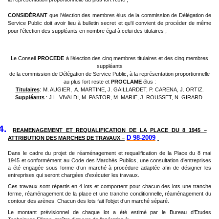
CONSIDÉRANT
que l'élection des membres élus de la commission de Délégation de
Service Public doit avoir lieu à bulletin secret et qu'il convient de procéder de même
pour l'élection des suppléants en nombre égal à celui des titulaires ;
Le Conseil
PROCEDE
à l’élection des cinq membres titulaires et des cinq membres
suppléants
de la commission de Délégation de Service Public, à la représentation proportionnelle
au plus fort reste et
PROCLAME
élus :
Titulaires
:
M. AUGIER,
A. MARTINE, J. GAILLARDET, P. CARENA, J. ORTIZ
.
Suppléants
: J.L. VIVALDI, M. PASTOR, M. MARIE, J. ROUSSET, N. GIRARD.
4.
REAMENAGEMENT ET REQUALIFICATION DE LA PLACE DU 8 1945 –
D 98-2009
ATTRIBUTION DES MARCHES DE TRAVAUX –
Dans le cadre du projet de réaménagement et requalification de la Place du 8 mai
1945 et conformément au Code des Marchés Publics, une consultation d’entreprises
a été engagée sous forme d’un marché à procédure adaptée afin de désigner les
entreprises qui seront chargées d’exécuter les travaux.
Ces travaux sont répartis en 4 lots et comportent pour chacun des lots une tranche
ferme, réaménagement de la place et une tranche conditionnelle, réaménagement du
contour des arènes. Chacun des lots fait l’objet d’un marché séparé.
Le montant prévisionnel de chaque lot a été estimé par le Bureau d’Etudes