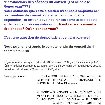
d'informations des séances du conseil. (Est ce cela le
Renouveau????)
Nous estimons que cette situation n'est pas acceptable car
les membres du conseil sont élus par vous , par la
population, et ont un devoir de rendre compte des débats
et décisions prises en votre nom...
N'est ce pas la moindre
des choses? Qu'en pensez vous?
C'est une question de démocratie et de transparence!
Nous publions ci après le compte rendu du conseil du 4
septembre 2009
Régulièrement convoqué en date du 04 septembre 2009, le Conseil municipal s’est
réuni en séance publique, le 11 septembre à 18 h 00, dans son lieu habituel, sous la
présidence de Monsieur Gérard VOULAND, Maire.
Etaient présents :
C. CHASSON
– M. AUGIER – J. GAILLARDET – A.
MARTINE – M. PASTOR
F. BLARQUEZ
– B.
RAMBIER
– J.L. VIVALDI, adjoints
A. MOREL– S. AELVOET – J.M. CHAUVET –
M.
MENICHINI – G. MOURGUES
M. MARIE – D. GROS –
J. ROUSSET
– L. DELAUNAY – P. CARENA
C. MEYER –N. GIRARD – J.ORTIZ – M.