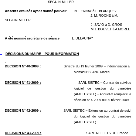
SEGUIN-MILLER.
Absents excusés ayant donné pouvoir :
N. FERNAY à F. BLARQUEZ
J. M. ROCHE à M.
SEGUIN-MILLER
J. SAVIO à D. GROS
M.J. BOUVET à A.MOREL
A été nommé secrétaire de séance :
L. DELAUNAY
1.
DÉCISIONS DU MAIRE – POUR INFORMATION
DECISION N° 40-2009 :
Sinistre du 19 février 2009 – Indemnisation à
Monsieur BLANC Marcel.
DECISION N° 41-2009 :
SARL SISTEC – Contrat de suivi du
logiciel de gestion du cimetière
(AMETHYSTE) – Annuel et remplace la
décision n° 4-2009 du 09 février 2009.
DECISION N° 42-2009 :
SARL SISTEC – Extension au contrat de suivi
du logiciel de gestion du cimetière
(AMETHYSTE).
DECISION N° 43-2009 :
SARL REFLETS DE France –