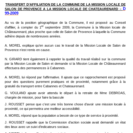
TRANSFERT D’AFFILIATION DE LA COMMUNE DE LA MISSION LOCALE DE
D
SALON DE PROVENCE A LA MISSION LOCALE DE CHATEAURENARD –
99-2009
Au vu de la position géographique de la Commune, il est proposé au Conseil
er
d’affilier, à compter du 1
septembre 2009, la Commune à la Mission locale de
Châteaurenard, plus proche que celle de Salon de Provence à laquelle la Commune
adhère depuis de nombreuses années.
A. MOREL explique qu’en aucun cas le travail de la Mission Locale de Salon de
Provence n’est remis en cause.
N. GIRARD tient également à rappeler la qualité du travail réalisé sur la commune
par la Mission Locale de Salon et demande si la Mission Locale de Châteaurenard
effectuera des permanences à Cabannes.
A. MOREL lui répond par l’affirmative. Il ajoute que ce rapprochement est proposé
pour des questions purement pratiques et de proximité, notamment grâce à la
gratuité du transport entre Cabannes et Chateaurenard.
G. VOULAND ajoute avoir attendu le départ à la retraite de Mme DEBROAS,
chargée de mission, pour faire la bascule
J. ROUSSET pense que c’est une très bonne chose d’avoir une mission locale à
proximité, ce qui permettra une meilleur accessibilité.
A. MOREL répond que la population a besoin de ce type de service à proximité.
J. ROUSSET rappelle que la Commission d’action sociale avait demandé un état
des lieux avec un suivi d’indicateurs sociaux.