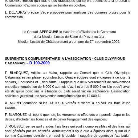
A. MOREL indique qu’il existe des statistiques qui seront soumises à la prochaine
Commission d’action sociale qui se tiendra en octobre.
L. DELAUNAY précise s’être proposée pour analyser ces données brutes pour la
commission.
Le Conseil
APPROUVE
le transfert d’affiliation de la Commune
de la Mission Locale de Salon de Provence à la
er
Mission Locale de Châteaurenard à compter du 1
septembre 2009.
SUBVENTION COMPLEMENTAIRE
A L’ASSOCIATION - CLUB OLYMPIQUE
D 100-2009
CABANNAIS
–
F. BLARQUEZ, Adjoint au Maire, rappelle au Conseil que le Club Olympique
Cabannais est en pleine reconstruction. Quatre équipes sont engagées à ce jour : 2
seniors, 1 poussins et 1 débutants. Il rappelle que deux versements de subventions
ont déjà effectués, un de 8 000 € au mois d’avril et un de 5 000 € en juin et qu’il avait
été dit qu’un point sur la situation du club serait fait en septembre. L’association
sollicite aujourd’hui une subvention complémentaire de 14 000 €.
A. MOREL demande si les 13 000 € versés suffisent à couvrir les frais d’une
saison.
F. BLARQUEZ lui répond que non, les versements effectués ont permis d’apurer les
dettes, d’acheter les licences et de payer l’engagement des équipes.
J. ROUSSET pense qu’il y a des frais fixes qui sont incompressibles et des frais qui
sont générés par les activités. Actuellement il n’y a que 4 équipes alors qu’un club
comme Cabannes devraient en avoir le double. Il suggère de concevoir l’attribution