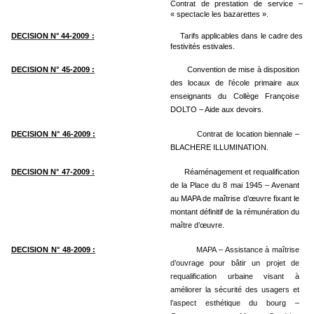
Contrat de prestation de service –
« spectacle les bazarettes ».
DECISION N° 44-2009 :
Tarifs applicables dans le cadre des
festivités estivales.
DECISION N° 45-2009 :
Convention de mise à disposition
des locaux de l’école primaire aux
enseignants du Collège Françoise
DOLTO – Aide aux devoirs.
DECISION N° 46-2009 :
Contrat de location biennale –
BLACHERE ILLUMINATION.
DECISION N° 47-2009 :
Réaménagement et requalification
de la Place du 8 mai 1945 – Avenant
au MAPA de maîtrise d’œuvre fixant le
montant définitif de la rémunération du
maître d’œuvre.
DECISION N° 48-2009 :
MAPA – Assistance à maîtrise
d’ouvrage pour bâtir un projet de
requalification urbaine visant à
améliorer la sécurité des usagers et
l’aspect esthétique du bourg
–