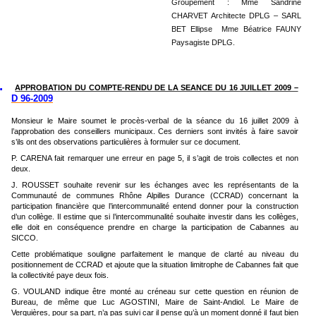
Groupement : Mme Sandrine
CHARVET Architecte DPLG – SARL
BET Ellipse
Mme Béatrice FAUNY
Paysagiste DPLG.
.
APPROBATION DU COMPTE-RENDU DE LA SEANCE DU 16 JUILLET 2009 –
D 96-2009
Monsieur le Maire soumet le procès-verbal de la séance du 16 juillet 2009 à
l’approbation des conseillers municipaux. Ces derniers sont invités à faire savoir
s’ils ont des observations particulières à formuler sur ce document.
P. CARENA fait remarquer une erreur en page 5, il s’agit de trois collectes et non
deux.
J. ROUSSET souhaite revenir sur les échanges avec les représentants de la
Communauté de communes Rhône Alpilles Durance (CCRAD) concernant la
participation financière que l’intercommunalité entend donner pour la construction
d’un collège. Il estime que si l’intercommunalité souhaite investir dans les collèges,
elle doit en conséquence prendre en charge la participation de Cabannes au
SICCO.
Cette problématique souligne parfaitement le manque de clarté au niveau du
positionnement de CCRAD et ajoute que la situation limitrophe de Cabannes fait que
la collectivité paye deux fois.
G. VOULAND indique être monté au créneau sur cette question en réunion de
Bureau, de même que Luc AGOSTINI, Maire de Saint-Andiol. Le Maire de
Verquières, pour sa part, n’a pas suivi car il pense qu’à un moment donné il faut bien