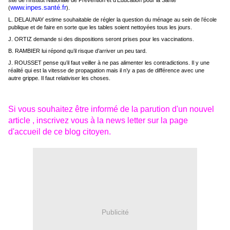
site de l’Institut Nationale de Prévention et d’Education pour la Santé
www.inpes.santé.fr
(
).
L. DELAUNAY estime souhaitable de régler la question du ménage au sein de l’école
publique et de faire en sorte que les tables soient nettoyées tous les jours.
J. ORTIZ demande si des dispositions seront prises pour les vaccinations.
B. RAMBIER lui répond qu’il risque d’arriver un peu tard.
J. ROUSSET pense qu’il faut veiller à ne pas alimenter les contradictions. Il y une
réalité qui est la vitesse de propagation mais il n’y a pas de différence avec une
autre grippe. Il faut relativiser les choses.
Si vous souhaitez être informé de la parution d'un nouvel
article , inscrivez vous à la news letter sur la page
d'accueil de ce blog citoyen.
Publicité