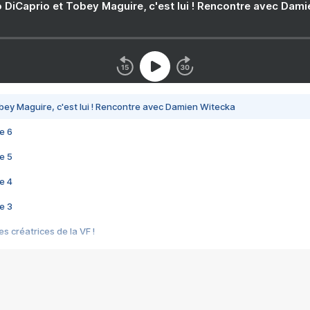
 DiCaprio et Tobey Maguire, c'est lui ! Rencontre avec Dam
bey Maguire, c'est lui ! Rencontre avec Damien Witecka
e 6
e 5
e 4
e 3
s créatrices de la VF !
e 2
e 1
e Mektoub My Love arrive enfin ! Rencontre avec Shaïn Boumedine et Sal