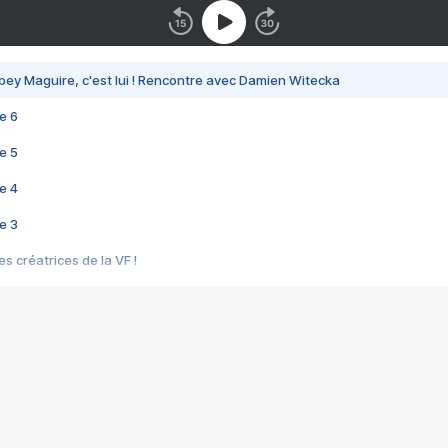
bey Maguire, c'est lui ! Rencontre avec Damien Witecka
e 6
e 5
e 4
e 3
s créatrices de la VF !
e 2
e 1
e Mektoub My Love arrive enfin ! Rencontre avec Shaïn Boumedine et Sal
i : après Toni en famille
elle réalise le bouleversant Dites lui que je l'aime