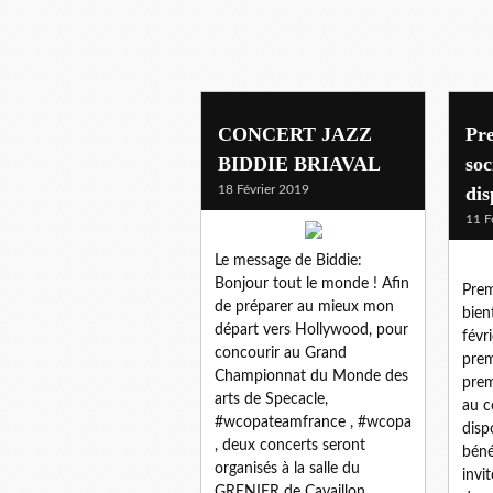
CONCERT JAZZ
Pr
BIDDIE BRIAVAL
soc
18 Février 2019
dis
11 F
Le message de Biddie:
Bonjour tout le monde ! Afin
Prem
de préparer au mieux mon
bien
départ vers Hollywood, pour
févr
concourir au Grand
prem
Championnat du Monde des
prem
arts de Specacle,
au c
#wcopateamfrance , #wcopa
disp
, deux concerts seront
béné
organisés à la salle du
invi
GRENIER de Cavaillon,...