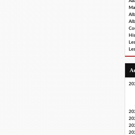
Aa
Ma
Al
Al
Cou
Hi
Le
Le
20
20
20
20
20