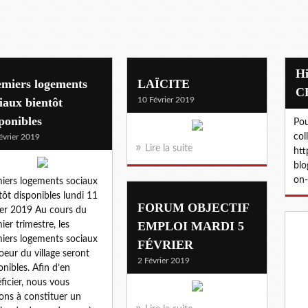
Histoire de Cabannes: ON VA
emiers logements
LAÏCITE
C
iaux bientôt
10 Février 2019
ponibles
Pou
col
évrier 2019
Lire la suite
htt
blo
on-
iers logements sociaux
tôt disponibles lundi 11
FORUM OBJECTIF
ier 2019 Au cours du
EMPLOI MARDI 5
ier trimestre, les
iers logements sociaux
FÉVRIER
oeur du village seront
2 Février 2019
onibles. Afin d’en
ficier, nous vous
tons à constituer un