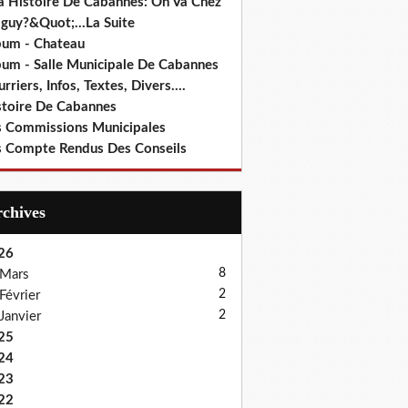
a Histoire De Cabannes: On Va Chez
guy?&Quot;...La Suite
bum - Chateau
bum - Salle Municipale De Cabannes
rriers, Infos, Textes, Divers....
stoire De Cabannes
s Commissions Municipales
s Compte Rendus Des Conseils
Archives
26
8
Mars
2
Février
2
Janvier
25
24
23
22