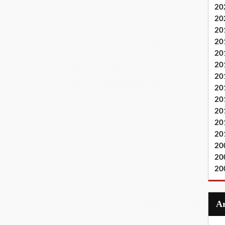
20
20
20
20
20
20
20
20
20
20
20
20
20
20
20