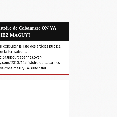
HEZ MAGUY?
r consulter la liste des articles publiés,
ler le lien suivant:
p://agirpourcabannes.over-
g.com/2013/11/histoire-de-cabannes-
va-chez-maguy-.la-suite.html