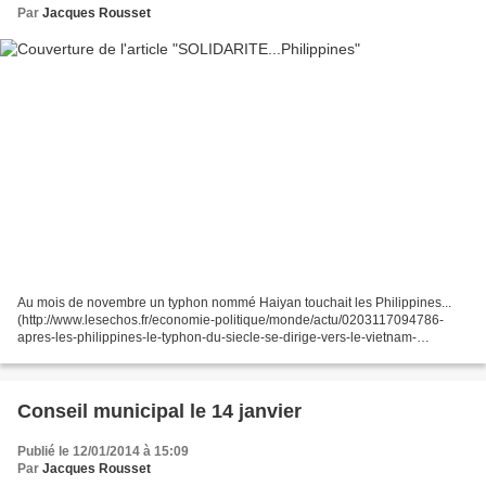
Par
Jacques Rousset
Au mois de novembre un typhon nommé Haiyan touchait les Philippines...
(http://www.lesechos.fr/economie-politique/monde/actu/0203117094786-
apres-les-philippines-le-typhon-du-siecle-se-dirige-vers-le-vietnam-
627655.php) Depuis la solidarité s'est organisé...
Conseil municipal le 14 janvier
Publié le 12/01/2014 à 15:09
Par
Jacques Rousset