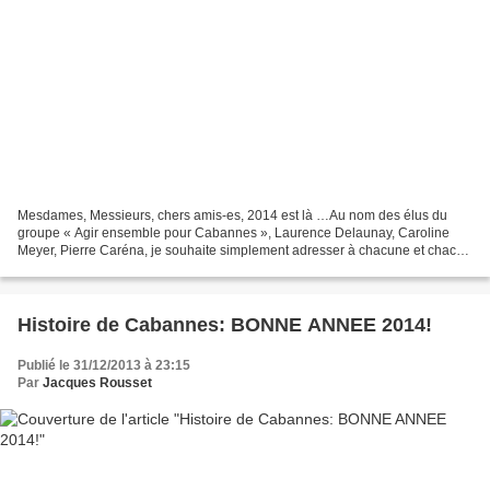
Mesdames, Messieurs, chers amis-es, 2014 est là …Au nom des élus du
groupe « Agir ensemble pour Cabannes », Laurence Delaunay, Caroline
Meyer, Pierre Caréna, je souhaite simplement adresser à chacune et chacun
de vous, à vos proches, à vos familles nos...
Histoire de Cabannes: BONNE ANNEE 2014!
Publié le 31/12/2013 à 23:15
Par
Jacques Rousset