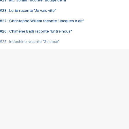
#29 : MC Solaar raconte "Bouge de là"
28 : Lorie raconte "Je vais vite"
#27 : Christophe Willem raconte "Jacques a dit"
#26 : Chimène Badi raconte "Entre nous"
#25 : Indochine raconte "3e sexe"
#24 : Zaho raconte "C'est chelou"
#23 : Patrick Bruel raconte "Au café des délices"
#22 : Kyo raconte "Le chemin"
#21 : Nolwenn Leroy raconte "Cassé"
#20 : Patrick Hernandez raconte "Born to be alive"
#19 : Lorie raconte "Près de moi"
#18 : Michael Jones raconte "A nos actes manqués" (avec Jean-Jacque
#17 : Khaled raconte "Aïcha"