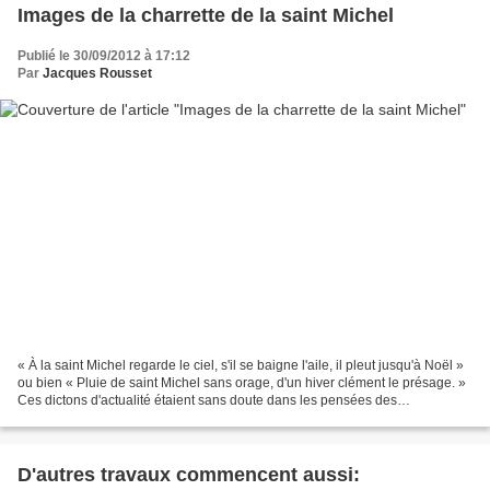
Images de la charrette de la saint Michel
Publié le 30/09/2012 à 17:12
Par
Jacques Rousset
« À la saint Michel regarde le ciel, s'il se baigne l'aile, il pleut jusqu'à Noël »
ou bien « Pluie de saint Michel sans orage, d'un hiver clément le présage. »
Ces dictons d'actualité étaient sans doute dans les pensées des
organisateurs d'une fête dédié...
D'autres travaux commencent aussi: