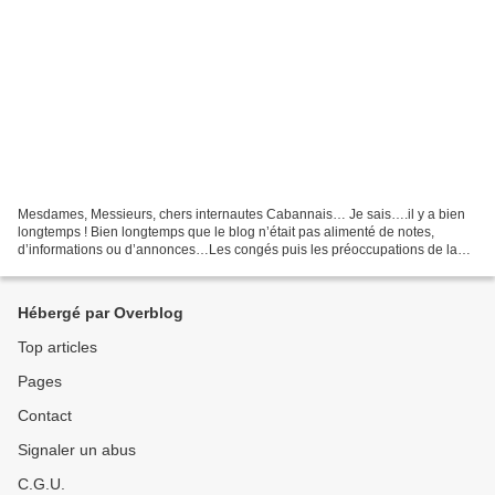
Mesdames, Messieurs, chers internautes Cabannais… Je sais….il y a bien
longtemps ! Bien longtemps que le blog n’était pas alimenté de notes,
d’informations ou d’annonces…Les congés puis les préoccupations de la
rentrée y sont sans aucun doute pour quelque...
Hébergé par Overblog
Top articles
Pages
Contact
Signaler un abus
C.G.U.