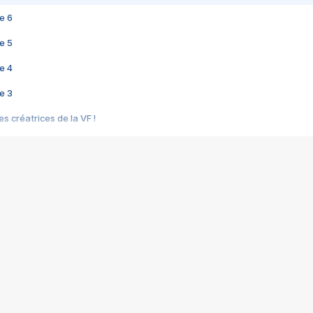
e 6
e 5
e 4
e 3
s créatrices de la VF !
e 2
e 1
e Mektoub My Love arrive enfin ! Rencontre avec Shaïn Boumedine et Sal
i : après Toni en famille
elle réalise le bouleversant Dites lui que je l'aime
ais ! Rencontre autour de Vie privée de Rebecca Zlotowski
 de Marguerite, Grave... Rencontre avec Ella Rumpf