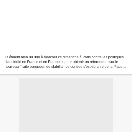
Ils étaient bien 80 000 à marcher ce dimanche à Paris contre les politiques
d'austérité en France et en Europe et pour obtenir un référendum sur le
nouveau Traité européen de stabilité. Le cortège s'est ébranlé de la Place
de la Nation vers la place d'Italie,...